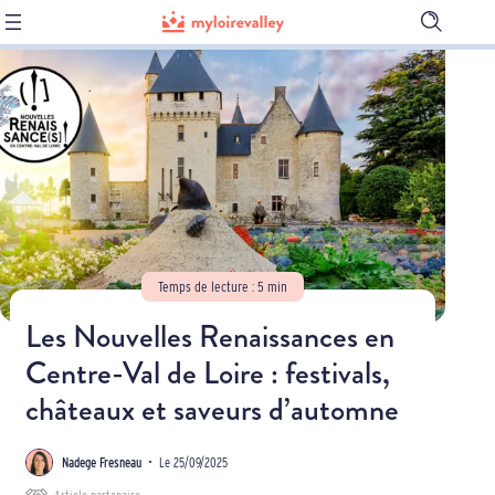
Ouvrir
la
barre
de
recher
Temps de lecture : 5 min
Les Nouvelles Renaissances en
Centre-Val de Loire : festivals,
châteaux et saveurs d’automne
Nadege Fresneau
•
Le 25/09/2025