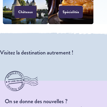
Châteaux
Spécialités
Visitez la destination autrement !
14
juillet
Châteaux
Évén
On se donne des nouvelles ?