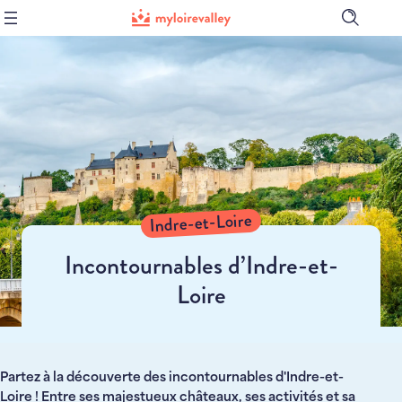
Ouvrir
la
barre
de
recher
Indre-et-Loire
Incontournables d’Indre-et-
Loire
Partez à la découverte des incontournables d'Indre-et-
Loire ! Entre ses majestueux châteaux, ses activités et sa