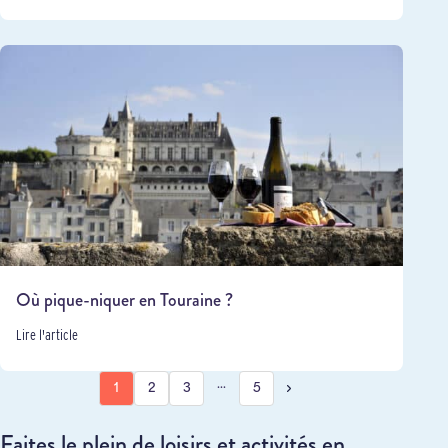
Où pique-niquer en Touraine ?
Lire l'article
…
1
2
3
5
Faites le plein de loisirs et activités en