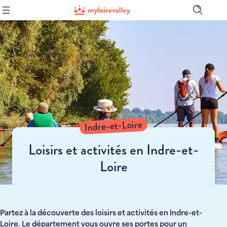
Ouvrir
la
barre
de
recher
Indre-et-Loire
Loisirs et activités en Indre-et-
Loire
Partez à la découverte des loisirs et activités en Indre-et-
Loire. Le département vous ouvre ses portes pour un