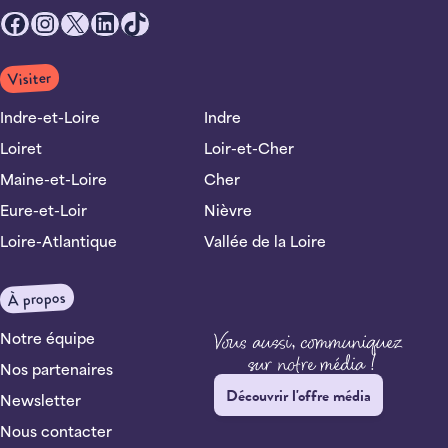
Facebook
Instagram
X
LinkedIn
TikTok
Visiter
Indre-et-Loire
Indre
Loiret
Loir-et-Cher
Maine-et-Loire
Cher
Eure-et-Loir
Nièvre
Loire-Atlantique
Vallée de la Loire
À propos
Notre équipe
Nos partenaires
Découvrir l'offre média
Newsletter
Nous contacter