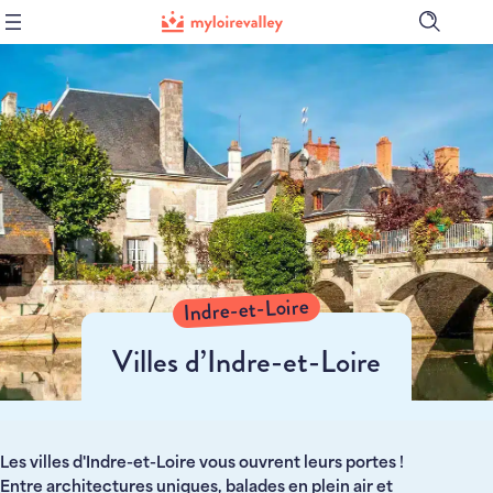
Ouvrir
la
barre
de
recher
Indre-et-Loire
Villes d’Indre-et-Loire
Les villes d'Indre-et-Loire vous ouvrent leurs portes !
Entre architectures uniques, balades en plein air et