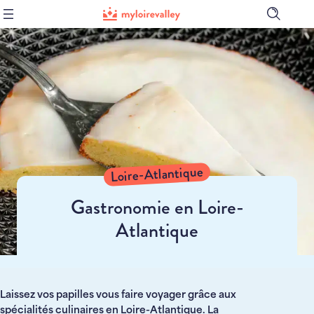
Ouvrir
la
barre
de
recher
Loire-Atlantique
Gastronomie en Loire-
Atlantique
Laissez vos papilles vous faire voyager grâce aux
spécialités culinaires en Loire-Atlantique. La