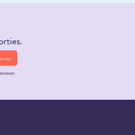
orties.
onner
onformément