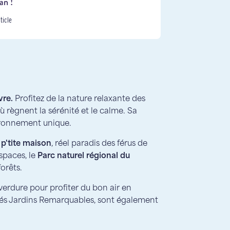
an !
rticle
vre.
Profitez de la nature relaxante des
ù règnent la sérénité et le calme. Sa
ironnement unique.
 p'tite maison
, réel paradis des férus de
spaces, le
Parc naturel régional du
forêts.
verdure pour profiter du bon air en
ssés Jardins Remarquables, sont également