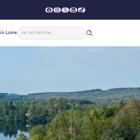
Facebook
Instagram
X
LinkedIn
TikTok
Rechercher
in Loire