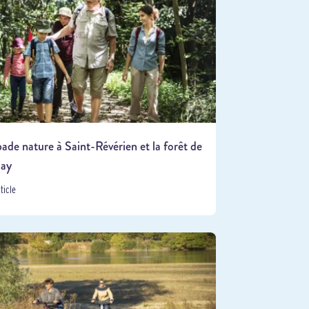
ade nature à Saint-Révérien et la forêt de
çay
rticle