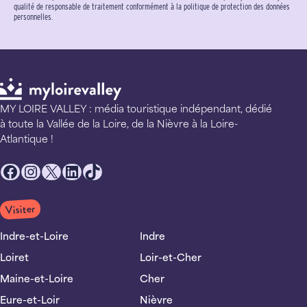
qualité de responsable de traitement conformément à la politique de protection des données
personnelles.
MY LOIRE VALLEY : média touristique indépendant, dédié
à toute la Vallée de la Loire, de la Nièvre à la Loire-
Atlantique !
Facebook
Instagram
X
LinkedIn
TikTok
Visiter
Indre-et-Loire
Indre
Loiret
Loir-et-Cher
Maine-et-Loire
Cher
Eure-et-Loir
Nièvre