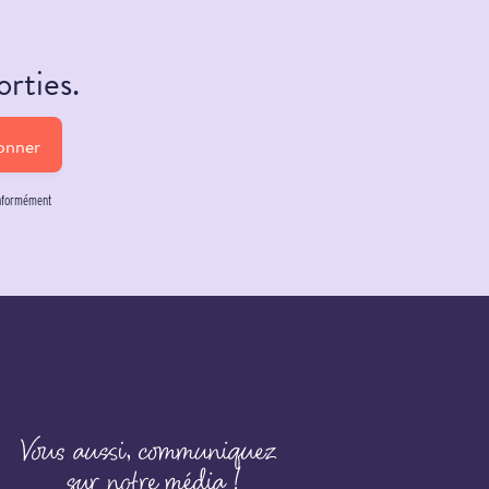
orties.
onner
onformément