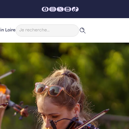
Facebook
Instagram
X
LinkedIn
TikTok
Rechercher
in Loire