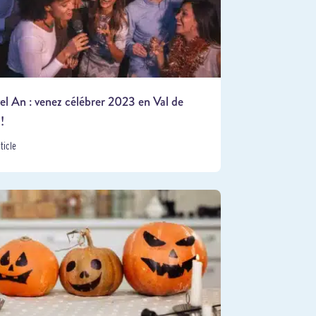
l An : venez célébrer 2023 en Val de
!
rticle