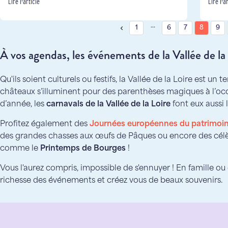
Lire l'article
Lire l'a
…
1
6
7
8
9
À vos agendas, les événements de la Vallée de la
Qu'ils soient culturels ou festifs, la Vallée de la Loire est un 
châteaux s’illuminent pour des parenthèses magiques à l’oc
d’année, les
carnavals de la Vallée de la Loire
font eux aussi l
Profitez également des
Journées européennes du patrimoi
des grandes chasses aux œufs de Pâques ou encore des célèbr
comme le
Printemps de Bourges
!
Vous l'aurez compris, impossible de s'ennuyer ! En famille ou 
richesse des événements et créez vous de beaux souvenirs.