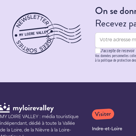
On se donn
Recevez par
J'accepte de recevoir
Vos données personnelles colle
à la politique de protection de
Visiter
MY LOIRE VALLEY : média touristique
indépendant, dédié à toute la Vallée
Indre-et-Loire
de la Loire, de la Nièvre à la Loire-