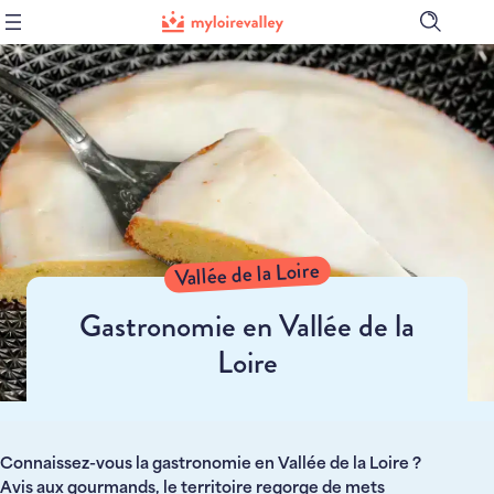
Ouvrir
la
barre
de
recher
Vallée de la Loire
Gastronomie en Vallée de la
Loire
Connaissez-vous la gastronomie en Vallée de la Loire ?
Avis aux gourmands, le territoire regorge de mets