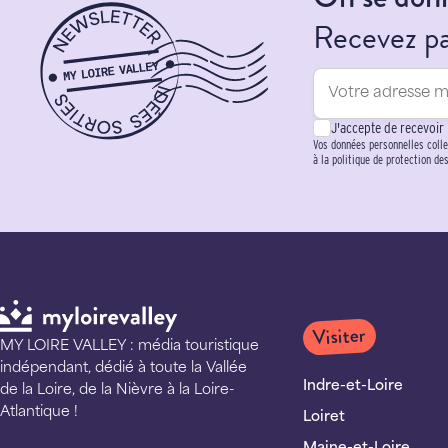
Recevez par
J'accepte de recevoir
Vos données personnelles colle
à la politique de protection de
Visiter
MY LOIRE VALLEY : média touristique
indépendant, dédié à toute la Vallée
Indre-et-Loire
de la Loire, de la Nièvre à la Loire-
Atlantique !
Loiret