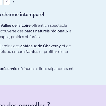
6
7
 un charme intemporel
 Vallée de la Loire
offrent un spectacle
découverte des
parcs naturels régionaux
à
ages, prairies et forêts.
s jardins des
châteaux de Cheverny
et de
lois
ou encore
Nantes
et profitez d'une
 préservée
où faune et flore s'épanouissent
e des nouvelles ?