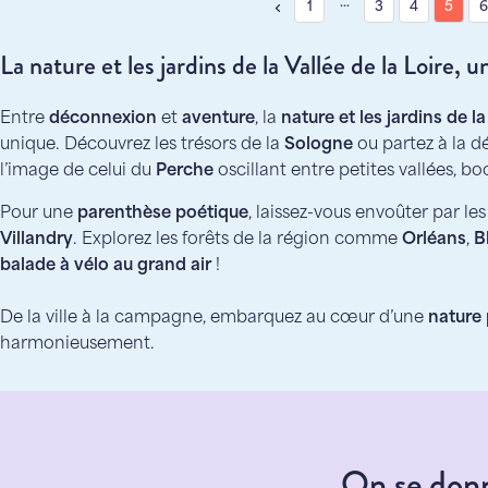
…
1
3
4
5
La nature et les jardins de la Vallée de la Loire,
Entre
déconnexion
et
aventure
, la
nature et les jardins de la
unique. Découvrez les trésors de la
Sologne
ou partez à la 
l’image de celui du
Perche
oscillant entre petites vallées, boc
Pour une
parenthèse poétique
, laissez-vous envoûter par le
Villandry
. Explorez les forêts de la région comme
Orléans
,
B
balade à vélo au grand air
!
De la ville à la campagne, embarquez au cœur d’une
nature
harmonieusement.
On se donn