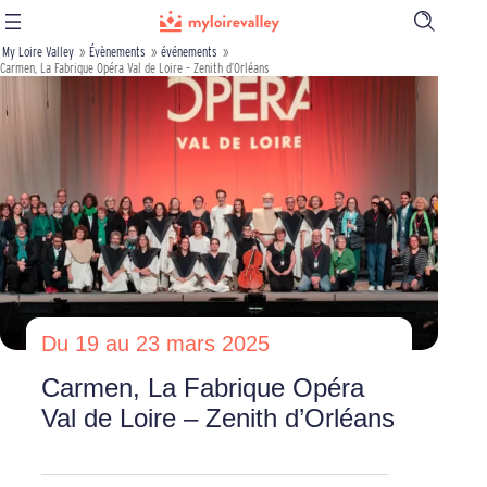
Ouvrir
la
My Loire Valley
»
Évènements
»
événements
»
barre
Carmen, La Fabrique Opéra Val de Loire – Zenith d’Orléans
de
recherch
Du 19 au 23 mars 2025
Carmen, La Fabrique Opéra
Val de Loire – Zenith d’Orléans