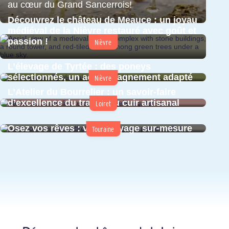
au cœur du Grand Sancerrois!
Découvrez l
e château de Meauce
: un joyau
médiéval de la Nièvre restauré avec goût et
passion !
Nièvre
L’élevage de Tyrtée : des poneys
sélectionnés, un accompagnement adapté
Nièvre
L’Atelier du Bourrelier : un savoir-faire
d’excellence du travail du cuir artisanal
Loiret
Osez vos rêves : votre voyage sur-mesure
Touraine