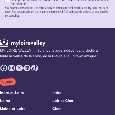
tout moment.
Vos données personnelles collectées dans ce formulaire sont traitées par My Loire Valley en
qualité de responsable de traitement conformément à la politique de protection des données
personnelles.
MY LOIRE VALLEY : média touristique indépendant, dédié à
toute la Vallée de la Loire, de la Nièvre à la Loire-Atlantique !
Facebook
Instagram
X
LinkedIn
TikTok
Visiter
Indre-et-Loire
Indre
Loiret
Loir-et-Cher
Maine-et-Loire
Cher