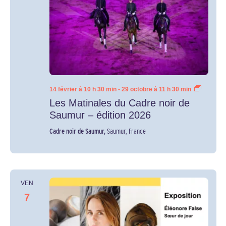
Voir
14 février à 10 h 30 min
-
29 octobre à 11 h 30 min
les
Les Matinales du Cadre noir de
autres
dates
Saumur – édition 2026
Cadre noir de Saumur,
Saumur, France
VEN
7