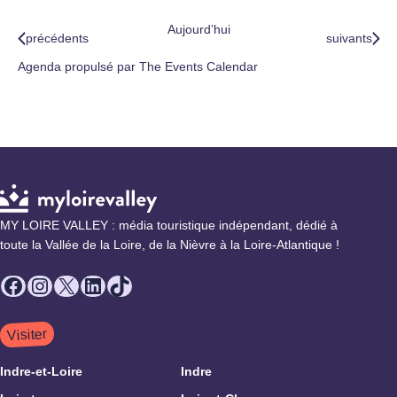
Aujourd’hui
Évènements
Évènements
précédents
suivants
Agenda propulsé par
The Events Calendar
MY LOIRE VALLEY : média touristique indépendant, dédié à
toute la Vallée de la Loire, de la Nièvre à la Loire-Atlantique !
Facebook
Instagram
X
LinkedIn
TikTok
Visiter
Indre-et-Loire
Indre