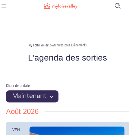
Ouvrir
la
barre
de
recherch
My Loire Valley
»
Archives pour Évènements
L'agenda des sorties
Navigation
Évènements
Maintenant
par
Sélectionnez
consultations
une
Août 2026
date.
VEN