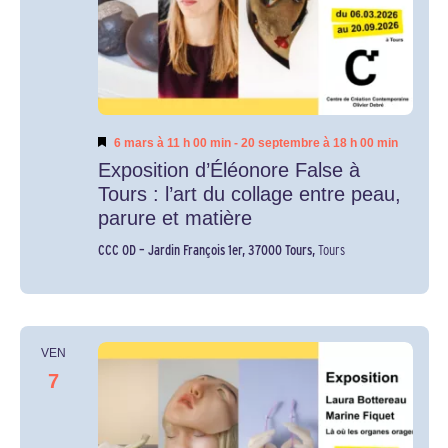
Mis
6 mars à 11 h 00 min
-
20 septembre à 18 h 00 min
en
Exposition d’Éléonore False à
avant
Tours : l’art du collage entre peau,
parure et matière
CCC OD – Jardin François 1er, 37000 Tours,
Tours
VEN
7