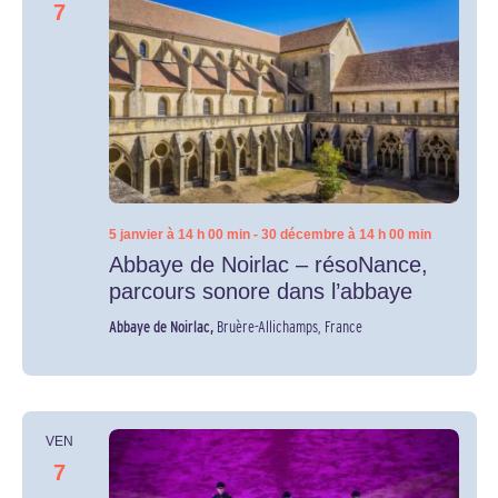
7
5 janvier à 14 h 00 min
-
30 décembre à 14 h 00 min
Abbaye de Noirlac – résoNance,
parcours sonore dans l’abbaye
Abbaye de Noirlac,
Bruère-Allichamps, France
VEN
7