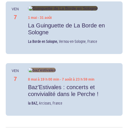
VEN
7
1 mai
-
31 août
La Guinguette de La Borde en
Sologne
La Borde en Sologne,
Vernou-en-Sologne, France
VEN
7
8 mai à 19 h 00 min
-
7 août à 23 h 59 min
Baz’Estivales : concerts et
convivialité dans le Perche !
la BAZ,
Arcisses, France