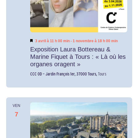
Mis
3 avril à 11 h 00 min
-
1 novembre à 18 h 00 min
en
Exposition Laura Bottereau &
avant
Marine Fiquet à Tours : « Là où les
organes oragent »
CCC OD – Jardin François 1er, 37000 Tours,
Tours
VEN
7