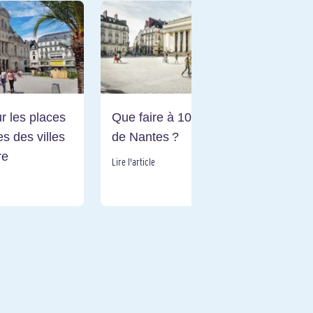
r les places
Que faire à 10 km autour
Qu
s des villes
de Nantes ?
Lo
re
Lire l'article
Lire