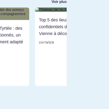
Voir plus
Top 5 des lieux
confidentiels dans la
Tyrtée : des
Vienne à découvrir !
tionnés, un
ent adapté
Lire l'article
Le
ét
Ju
Lire