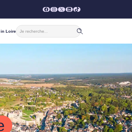
Facebook
Instagram
X
LinkedIn
TikTok
Rechercher
in Loire
e