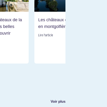
teaux de la
Les châteaux de la Loire
Ch
us belles
en montgolfière
Va
ouvrir
ad
Lire l'article
un
Lire
Voir plus