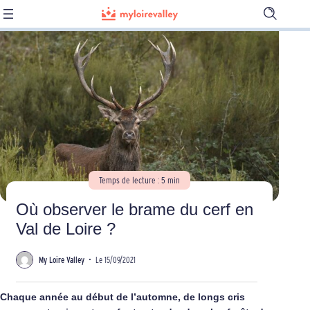
Ouvrir
la
barre
de
recherch
Temps de lecture : 5 min
Où observer le brame du cerf en
Val de Loire ?
My Loire Valley
•
Le 15/09/2021
Chaque année au début de l’automne, de longs cris