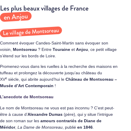
Les plus beaux villages de France
en Anjou
Le village de Montsoreau
Comment évoquer Candes-Saint-Martin sans évoquer son
voisin,
Montsoreau
? Entre
Touraine
et
Anjou
, ce petit village
s’étend sur les bords de Loire.
Promenez-vous dans les ruelles à la recherche des maisons en
tuffeau et prolongez la découverte jusqu’au château du
e
XV
siècle, qui abrite aujourd’hui le
Château de Montsoreau –
Musée d’Art Contemporain
!
L’anecdote de Montsoreau
Le nom de Montsoreau ne vous est pas inconnu ? C’est peut-
être à cause d’
Alexandre Dumas
(père), qui y situe l’intrigue
de son roman sur les
amours contrariés de
Diane de
Méridor
,
La Dame de Monsoreau
, publié
en 1846
.