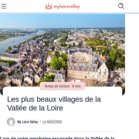
Ouvrir
la
barre
de
recherch
Temps de lecture : 8 min
Les plus beaux villages de la
Vallée de la Loire
My Loire Valley
•
Le 16/03/2026
Lors de votre prochaine escapade dans la Vallée de la