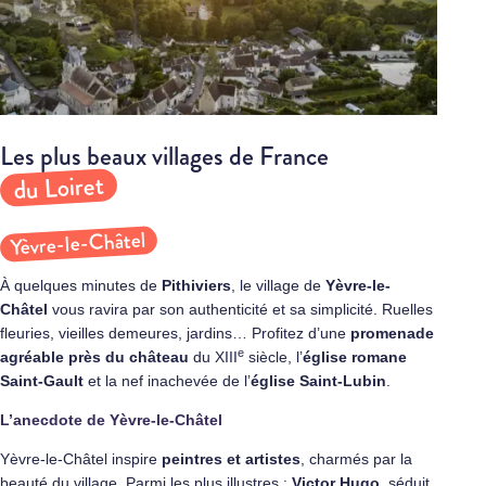
Les plus beaux villages de France
du Loiret
Yèvre-le-Châtel
À quelques minutes de
Pithiviers
, le village de
Yèvre-le-
Châtel
vous ravira par son authenticité et sa simplicité. Ruelles
fleuries, vieilles demeures, jardins… Profitez d’une
promenade
e
agréable près du château
du XIII
siècle, l’
église romane
Saint-Gault
et la nef inachevée de l’
église Saint-Lubin
.
L’anecdote de Yèvre-le-Châtel
Yèvre-le-Châtel inspire
peintres et artistes
, charmés par la
beauté du village. Parmi les plus illustres :
Victor Hugo
, séduit