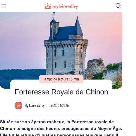
Ouvrir
la
barre
de
recherch
Temps de lecture : 6 min
Forteresse Royale de Chinon
My Loire Valley
•
Le 22/04/2026
Située sur son éperon rocheux, la Forteresse royale de
Chinon témoigne des heures prestigieuses du Moyen Âge.
Elle fut le refuge d’illustres personnages tels que Henri II