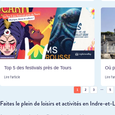
Top 5 des festivals près de Tours
Où p
Lire l'article
Lire l'a
…
1
2
3
5
Faites le plein de loisirs et activités en Indre-et-L