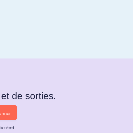
et de sorties.
onner
onformément