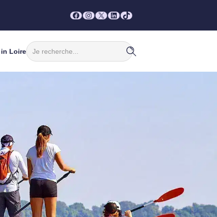
Facebook
Instagram
X
LinkedIn
TikTok
Rechercher
in Loire