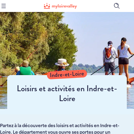
Ouvrir
la
barre
de
recher
Indre-et-Loire
Loisirs et activités en Indre-et-
Loire
Partez à la découverte des loisirs et activités en Indre-et-
Loire. Le département vous ouvre ses portes pour un