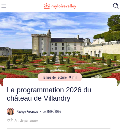
Ouvrir
la
barre
de
recherch
Temps de lecture : 9 min
La programmation 2026 du
château de Villandry
Nadege Fresneau
•
Le 21/04/2026
Article partenaire