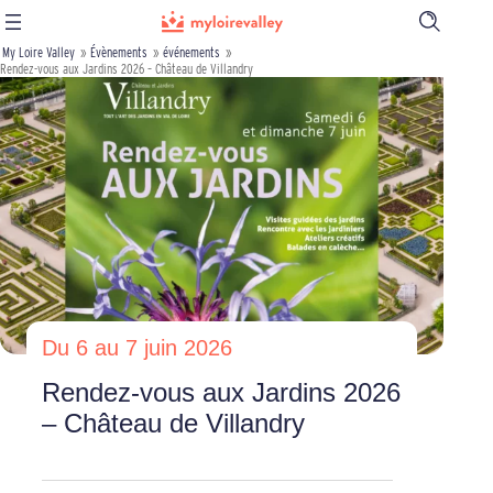
Ouvrir
la
My Loire Valley
»
Évènements
»
événements
»
barre
Rendez-vous aux Jardins 2026 – Château de Villandry
de
recherch
Du 6 au 7 juin 2026
Rendez-vous aux Jardins 2026
– Château de Villandry