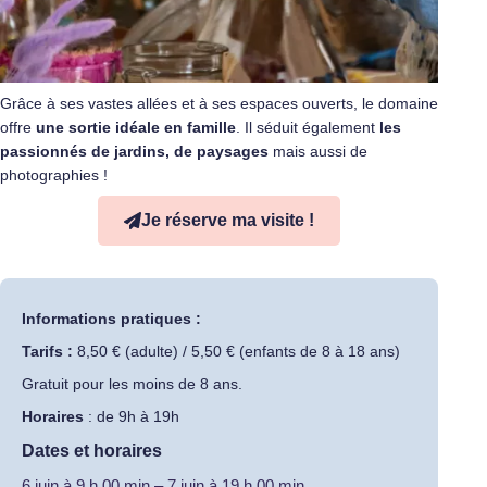
Grâce à ses vastes allées et à ses espaces ouverts, le domaine
offre
une sortie idéale en famille
. Il séduit également
les
passionnés de jardins, de paysages
mais aussi de
photographies !
Je réserve ma visite !
Informations pratiques :
Tarifs :
8,50 € (adulte) / 5,50 € (enfants de 8 à 18 ans)
Gratuit pour les moins de 8 ans.
Horaires
: de 9h à 19h
Dates et horaires
6 juin
à
9 h 00 min
–
7 juin
à
19 h 00 min