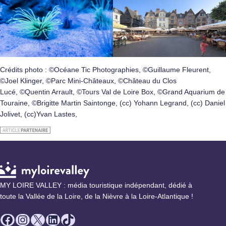
Crédits photo : ©Océane Tic Photographies, ©Guillaume Fleurent,
©Joel Klinger, ©Parc Mini-Châteaux, ©Château du Clos
Lucé, ©Quentin Arrault, ©Tours Val de Loire Box, ©Grand Aquarium de
Touraine, ©Brigitte Martin Saintonge, (cc) Yohann Legrand, (cc) Daniel
Jolivet, (cc)Yvan Lastes,
MY LOIRE VALLEY : média touristique indépendant, dédié à
toute la Vallée de la Loire, de la Nièvre à la Loire-Atlantique !
Facebook
Instagram
X
LinkedIn
TikTok