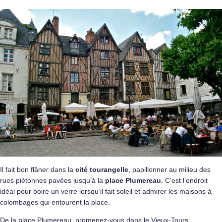
Il fait bon flâner dans la
cité tourangelle
, papillonner au milieu des
rues piétonnes pavées jusqu’à la
place Plumereau
. C’est l’endroit
idéal pour boire un verre lorsqu’il fait soleil et admirer les maisons à
colombages qui entourent la place.
De la place Plumereau, promenez-vous dans le Vieux-Tours,