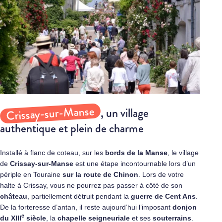
Crissay-sur-Manse
, un village
authentique et plein de charme
Installé à flanc de coteau, sur les
bords de la Manse
, le village
de
Crissay-sur-Manse
est une étape incontournable lors d’un
périple en Touraine
sur la route de
Chinon
. Lors de votre
halte à Crissay, vous ne pourrez pas passer à côté de son
château
, partiellement détruit pendant la
guerre de Cent Ans
.
De la forteresse d’antan, il reste aujourd’hui l’imposant
donjon
e
du XIII
siècle
, la
chapelle seigneuriale
et ses
souterrains
.