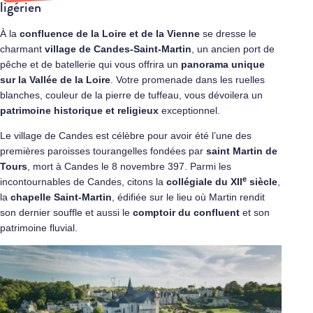
ligérien
À la
confluence de
la Loire et de la Vienne
se dresse le
charmant
village de
Candes-Saint-Martin
, un ancien port de
pêche et de batellerie qui vous offrira un
panorama unique
sur la
Vallée de la Loire
. Votre promenade dans les ruelles
blanches, couleur de la pierre de tuffeau, vous dévoilera un
patrimoine historique et religieux
exceptionnel.
Le village de Candes est célèbre pour avoir été l’une des
premières paroisses tourangelles fondées par
saint Martin de
Tours
, mort à Candes le 8 novembre 397. Parmi les
e
incontournables de Candes, citons la
collégiale du XII
siècle
,
la
chapelle Saint-Martin
, édifiée sur le lieu où Martin rendit
son dernier souffle et aussi le
comptoir du confluent
et son
patrimoine fluvial.