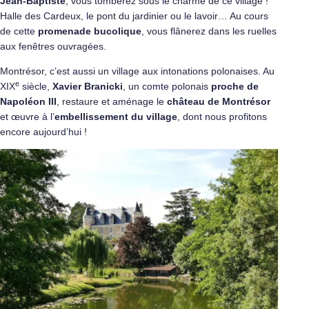
Jean-Baptiste
, vous tomberez sous le charme de ce village !
Halle des Cardeux, le pont du jardinier ou le lavoir… Au cours
de cette
promenade bucolique
, vous flânerez dans les ruelles
aux fenêtres ouvragées.
Montrésor, c’est aussi un village aux intonations polonaises. Au
e
XIX
siècle,
Xavier Branicki
, un comte polonais
proche de
Napoléon III
, restaure et aménage le
château de Montrésor
et œuvre à l’
embellissement du village
, dont nous profitons
encore aujourd’hui !