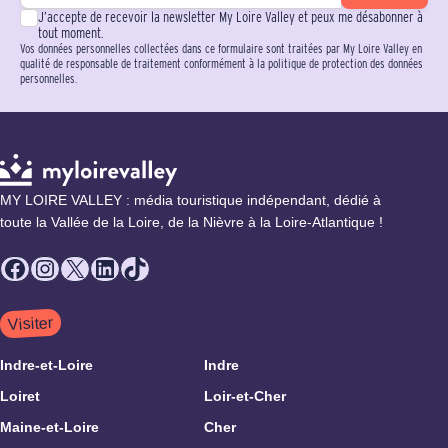
J’accepte de recevoir la newsletter My Loire Valley et peux me désabonner à
tout moment.
Vos données personnelles collectées dans ce formulaire sont traitées par My Loire Valley en
qualité de responsable de traitement conformément à la politique de protection des données
personnelles.
MY LOIRE VALLEY : média touristique indépendant, dédié à
toute la Vallée de la Loire, de la Nièvre à la Loire-Atlantique !
Facebook
Instagram
X
LinkedIn
TikTok
Visiter
Indre-et-Loire
Indre
Loiret
Loir-et-Cher
Maine-et-Loire
Cher