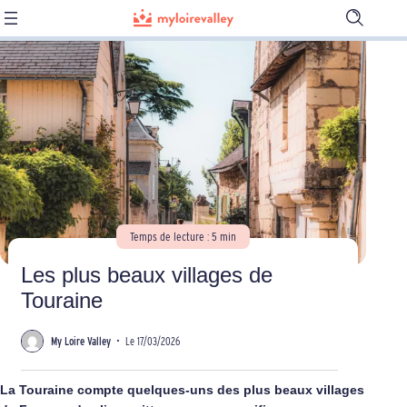
Ouvrir
la
barre
de
recherch
Temps de lecture : 5 min
Les plus beaux villages de
Touraine
My Loire Valley
•
Le 17/03/2026
La
Touraine
compte quelques-uns des plus beaux villages