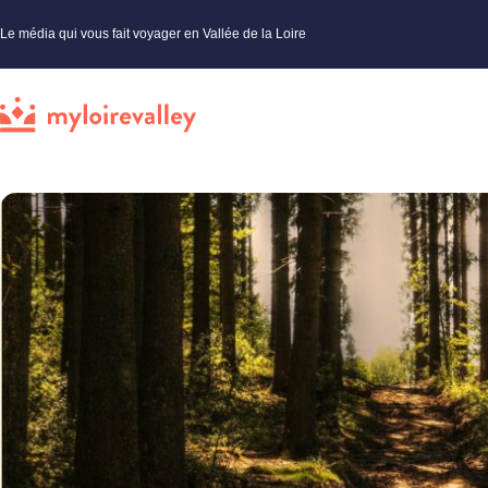
Le média qui vous fait voyager en Vallée de la Loire
My Loire Valley
»
Vallée de la Loire
»
Nature et jardins
»
Les plus belles forêts du Val de Loire