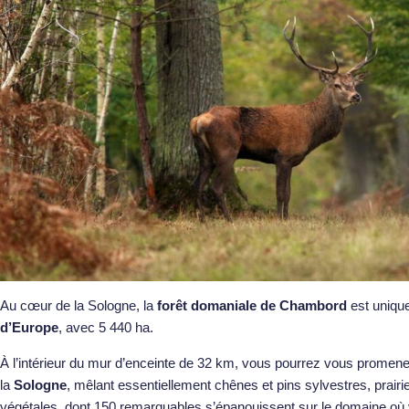
Au cœur de la Sologne, la
forêt domaniale de Chambord
est unique
d’Europe
, avec 5 440 ha.
À l’intérieur du mur d’enceinte de 32 km, vous pourrez vous promene
la
Sologne
, mêlant essentiellement chênes et pins sylvestres, prair
végétales, dont 150 remarquables s’épanouissent sur le domaine où