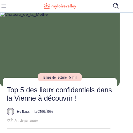
Ouvrir
la
barre
de
recherch
Temps de lecture : 5 min
Top 5 des lieux confidentiels dans
la Vienne à découvrir !
Eve Nunes
•
Le 24/06/2026
Article partenaire