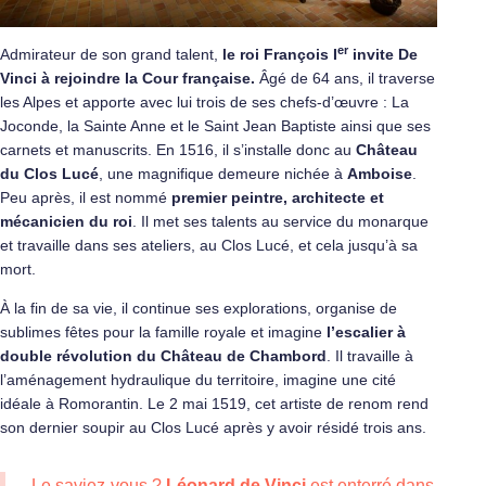
er
Admirateur de son grand talent,
le roi François I
invite De
Vinci à rejoindre la Cour française.
Âgé de 64 ans, il traverse
les Alpes et apporte avec lui trois de ses chefs-d’œuvre : La
Joconde, la Sainte Anne et le Saint Jean Baptiste ainsi que ses
carnets et manuscrits. En 1516, il s’installe donc au
Château
du Clos Lucé
, une magnifique demeure nichée à
Amboise
.
Peu après, il est nommé
premier peintre, architecte et
mécanicien du roi
. Il met ses talents au service du monarque
et travaille dans ses ateliers, au Clos Lucé, et cela jusqu’à sa
mort.
À la fin de sa vie, il continue ses explorations, organise de
sublimes fêtes pour la famille royale et imagine
l’escalier à
double révolution du
Château de Chambord
. Il travaille à
l’aménagement hydraulique du territoire, imagine une cité
idéale à Romorantin. Le 2 mai 1519, cet artiste de renom rend
son dernier soupir au Clos Lucé après y avoir résidé trois ans.
Le saviez-vous ?
Léonard de Vinci
est enterré dans