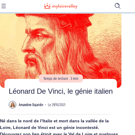
Ouvrir
la
barre
de
recherch
Temps de lecture : 3 min
Léonard De Vinci, le génie italien
Amandine Dujardin
•
Le 29/10/2021
Né dans le nord de l’Italie et mort dans la vallée de la
Loire, Léonard de Vinci est un génie incontesté.
Découvrez son lien étroit avec le Val de Loire et quelques