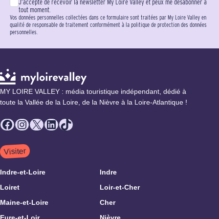
J’accepte de recevoir la newsletter My Loire Valley et peux me désabonner à
tout moment.
Vos données personnelles collectées dans ce formulaire sont traitées par My Loire Valley en
qualité de responsable de traitement conformément à la politique de protection des données
personnelles.
MY LOIRE VALLEY : média touristique indépendant, dédié à
toute la Vallée de la Loire, de la Nièvre à la Loire-Atlantique !
Facebook
Instagram
X
LinkedIn
TikTok
Visiter
Indre-et-Loire
Indre
Loiret
Loir-et-Cher
Maine-et-Loire
Cher
Eure-et-Loir
Nièvre