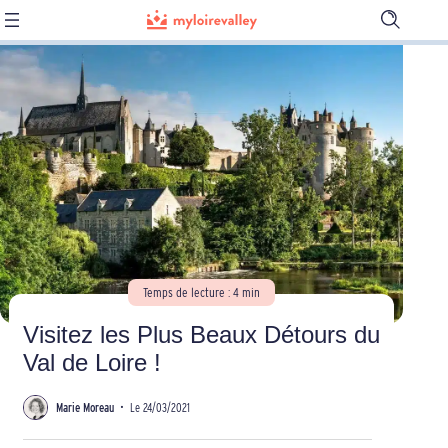
Ouvrir
la
barre
de
recherch
Temps de lecture : 4 min
Visitez les Plus Beaux Détours du
Val de Loire !
Marie Moreau
•
Le 24/03/2021