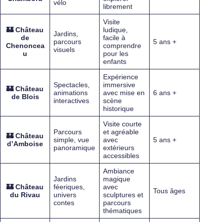
vélo
librement
Visite
🏰
Château
ludique,
Jardins,
de
facile à
parcours
5 ans +
Chenoncea
comprendre
visuels
u
pour les
enfants
Expérience
Spectacles,
immersive
🏰
Château
animations
avec mise en
6 ans +
de Blois
interactives
scène
historique
Visite courte
Parcours
et agréable
🏰
Château
simple, vue
avec
5 ans +
d’Amboise
panoramique
extérieurs
accessibles
Ambiance
Jardins
magique
🏰
Château
féeriques,
avec
Tous âges
du Rivau
univers
sculptures et
contes
parcours
thématiques