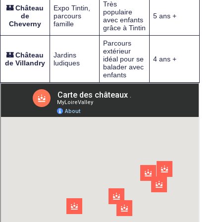
Très
🏰
Château
Expo Tintin,
populaire
de
parcours
5 ans +
avec enfants
Cheverny
famille
grâce à Tintin
Parcours
extérieur
🏰
Château
Jardins
idéal pour se
4 ans +
de Villandry
ludiques
balader avec
enfants