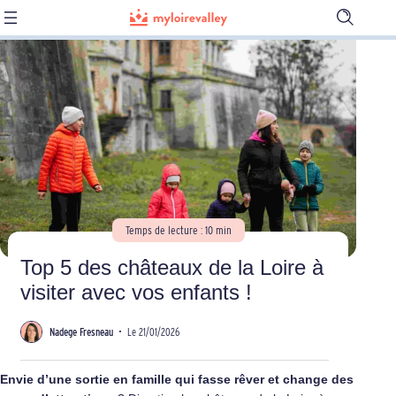
Ouvrir
la
barre
de
recherch
Temps de lecture : 10 min
Top 5 des châteaux de la Loire à
visiter avec vos enfants !
Nadege Fresneau
•
Le 21/01/2026
Envie d’une sortie en famille qui fasse rêver et change des