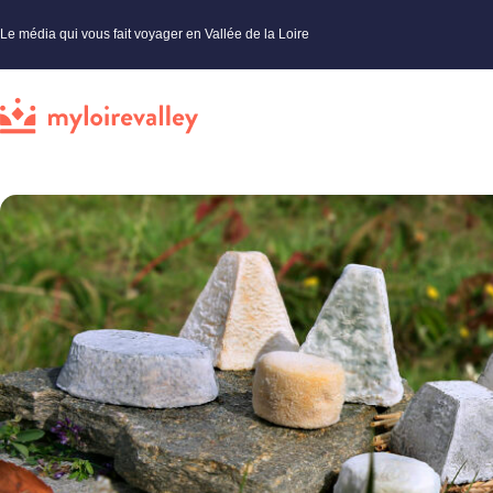
Le média qui vous fait voyager en Vallée de la Loire
My Loire Valley
»
Vallée de la Loire
»
Incontournables
»
Le Val de Loire : un paradis pour les amoure