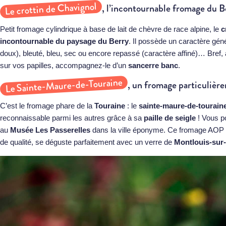
Le crottin de Chavignol
, l’incontournable fromage du B
Petit fromage cylindrique à base de lait de chèvre de race alpine, le
c
incontournable du paysage du
Berry
. Il possède un caractère gén
doux), bleuté, bleu, sec ou encore repassé (caractère affiné)… Bref, à
sur vos papilles, accompagnez-le d’un
sancerre banc
.
Le Sainte-Maure-de-Touraine
, un fromage particulièr
C’est le fromage phare de la
Touraine
: le
sainte-maure-de-tourain
reconnaissable parmi les autres grâce à sa
paille de seigle
! Vous p
au
Musée Les Passerelles
dans la ville éponyme. Ce fromage AOP (a
de qualité, se déguste parfaitement avec un verre de
Montlouis-sur-