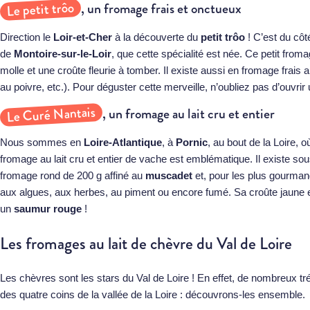
Le petit trôo
, un fromage frais et onctueux
Direction le
Loir-et-Cher
à la découverte du
petit trôo
! C’est du cô
de
Montoire-sur-le-Loir
, que cette spécialité est née. Ce petit fro
molle et une croûte fleurie à tomber. Il existe aussi en fromage frais a
au poivre, etc.). Pour déguster cette merveille, n’oubliez pas d’ouvrir
Le Curé Nantais
, un fromage au lait cru et entier
Nous sommes en
Loire-Atlantique
, à
Pornic
, au bout de la Loire, o
fromage au lait cru et entier de vache est emblématique. Il existe sou
fromage rond de 200 g affiné au
muscadet
et, pour les plus gourman
aux algues, aux herbes, au piment ou encore fumé. Sa croûte jaune es
un
saumur rouge
!
Les fromages au lait de chèvre du Val de Loire
Les chèvres sont les stars du Val de Loire ! En effet, de nombreux t
des quatre coins de la vallée de la Loire : découvrons-les ensemble.