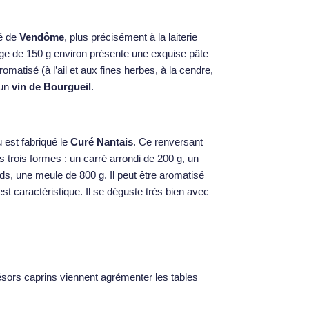
té de
Vendôme
, plus précisément à la laiterie
mage de 150 g environ présente une exquise pâte
romatisé (à l’ail et aux fines herbes, à la cendre,
 un
vin de Bourgueil
.
ù est fabriqué le
Curé Nantais
. Ce renversant
s trois formes : un carré arrondi de 200 g, un
ds, une meule de 800 g. Il peut être aromatisé
t caractéristique. Il se déguste très bien avec
résors caprins viennent agrémenter les tables