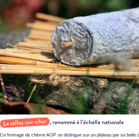
Le selles-sur-cher
, renommé à l’échelle nationale
Ce fromage de chèvre AOP se distingue sur un plateau par sa belle cr