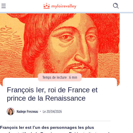
Ouvrir
la
barre
de
recherch
Temps de lecture : 6 min
François Ier, roi de France et
prince de la Renaissance
Nadege Fresneau
•
Le 20/04/2026
François Ier est l’un des personnages les plus