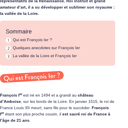
représentatifs de la Renaissance. Roi instruit et grand
amateur d’art, il a su développer et sublimer son royaume :
la vallée de la Loire.
Sommaire
Qui est François Ier ?
Quelques anecdotes sur François Ier
La vallée de la Loire et François Ier
Qui est François Ier ?
er
François I
est né en 1494 et a grandi au
château
d’Amboise
,
sur les bords de la Loire. En janvier 1515, le roi de
France Louis XII meurt, sans fils pour le succéder.
François
er
I
étant son plus proche cousin, il
est sacré roi de France à
l’âge de 21 ans
.