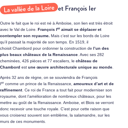
La vallée de la Loire
et François Ier
Outre le fait que le roi est né à Amboise, son lien est très étroit
er
avec le Val de Loire.
François I
aimait se déplacer et
contempler son royaume.
Mais c’est sur les bords de Loire
qu’il passait la majorité de son temps. En 1519, il
choisit Chambord pour ordonner la construction de
l’un des
plus beaux châteaux de la Renaissance
. Avec ses 282
cheminées, 426 pièces et 77 escaliers, le
château de
Chambord
est
une œuvre architecturale unique au monde
.
Après 32 ans de règne, on se souviendra de François
er
I
comme un prince de la Renaissance,
amoureux d’art et de
raffinement
. Ce roi de France a tout fait pour moderniser son
royaume, dont l’amélioration de nombreux châteaux, pour les
mettre au goût de la Renaissance. Amboise, et Blois se verront
donc recevoir une touche royale. C’est pour cette raison que
vous croiserez souvent son emblème, la salamandre, sur les
murs de ces monuments.