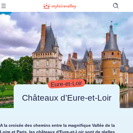
Ouvrir
la
barre
de
recherch
Eure-et-Loir
Châteaux d’Eure-et-Loir
A la croisée des chemins entre la magnifique Vallée de la
Loire et Paris, les châteaux d'Eure-et-Loir sont de réelles