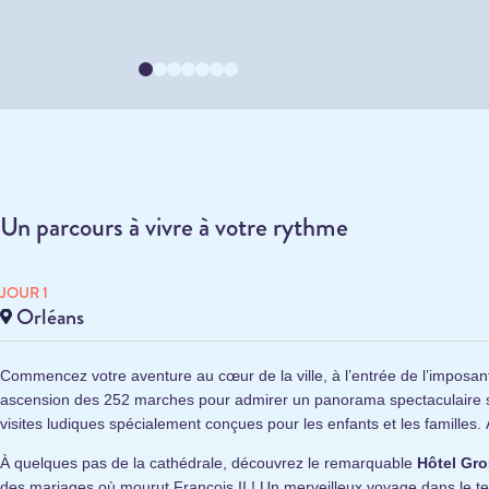
Un parcours à vivre à votre rythme
JOUR 1
Orléans
Commencez votre aventure au cœur de la ville, à l’entrée de l’imposa
ascension des 252 marches pour admirer un panorama spectaculaire sur
visites ludiques spécialement conçues pour les enfants et les familles. 
À quelques pas de la cathédrale, découvrez le remarquable
Hôtel Gro
des mariages où mourut François II ! Un merveilleux voyage dans le t