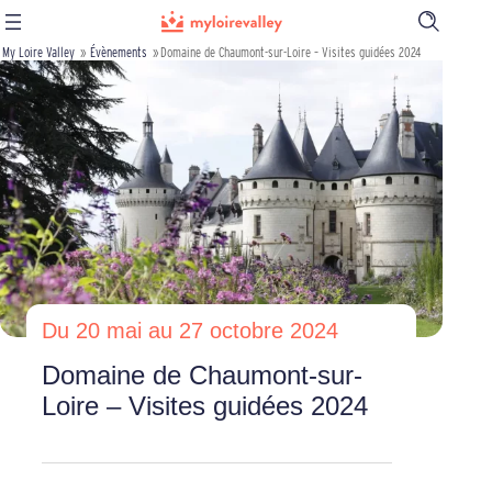
Ouvrir
la
My Loire Valley
»
Évènements
»
Domaine de Chaumont-sur-Loire – Visites guidées 2024
barre
de
recherch
Du 20 mai au 27 octobre 2024
Domaine de Chaumont-sur-
Loire – Visites guidées 2024