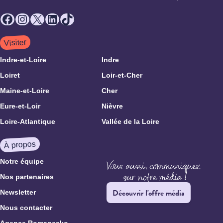
Facebook
Instagram
X
LinkedIn
TikTok
Visiter
Indre-et-Loire
Indre
Loiret
Loir-et-Cher
Maine-et-Loire
Cher
Eure-et-Loir
Nièvre
Loire-Atlantique
Vallée de la Loire
À propos
Notre équipe
Nos partenaires
Découvrir l'offre média
Newsletter
Nous contacter