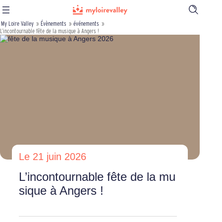
Ouvrir
la
My Loire Valley
»
Évènements
»
événements
»
barre
L’incontournable fête de la musique à Angers !
de
recherch
Le 21 juin 2026
L’incontournable fête de la mu
sique à Angers !