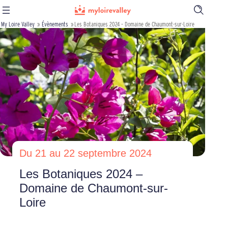
Ouvrir
la
My Loire Valley
»
Évènements
»
Les Botaniques 2024 – Domaine de Chaumont-sur-Loire
barre
de
recherch
Du 21 au 22 septembre 2024
Les Botaniques 2024 –
Domaine de Chaumont-sur-
Loire