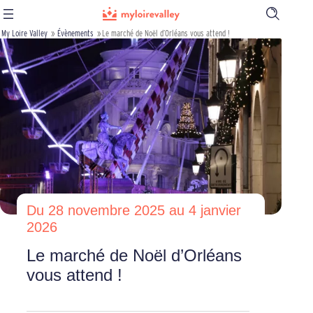
Ouvrir
la
My Loire Valley
»
Évènements
»
Le marché de Noël d’Orléans vous attend !
barre
de
recherch
Du 28 novembre 2025 au 4 janvier
2026
Le marché de Noël d’Orléans
vous attend !