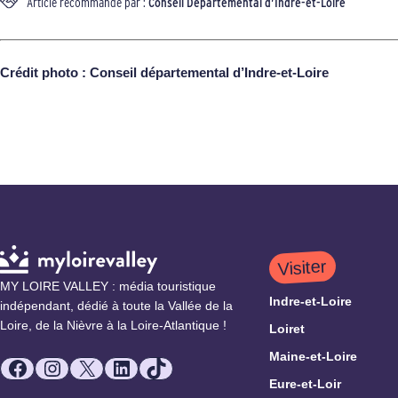
Article recommandé par :
Conseil Départemental d’Indre-et-Loire
Crédit photo : Conseil départemental d’Indre-et-Loire
Visiter
MY LOIRE VALLEY : média touristique
Indre-et-Loire
indépendant, dédié à toute la Vallée de la
Loire, de la Nièvre à la Loire-Atlantique !
Loiret
Maine-et-Loire
Facebook
Instagram
X
LinkedIn
TikTok
Eure-et-Loir