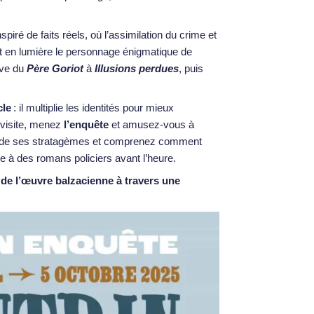
spiré de faits réels, où l’assimilation du crime et
t en lumière le personnage énigmatique de
uve du
Père Goriot
à
Illusions perdues
, puis
cle
: il multiplie les identités pour mieux
re visite, menez
l
’enqu
ête
et amusez-vous à
s de ses stratagèmes et comprenez comment
 à des romans policiers avant l’heure.
 de l’œuvre balzacienne à travers une