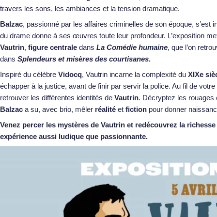
travers les sons, les ambiances et la tension dramatique.
Balzac
, passionné par les affaires criminelles de son époque, s’est in
du drame donne à ses œuvres toute leur profondeur. L’exposition me
Vautrin
,
figure centrale
dans
La Comédie humaine
, que l’on retro
dans
Splendeurs et
misères des courtisanes
.
Inspiré du célèbre
Vidocq
, Vautrin incarne la complexité du
XIXe siè
échapper à la justice, avant de finir par servir la police. Au fil de vot
retrouver les différentes identités de
Vautrin
. Décryptez les rouage
Balzac
a su, avec brio, mêler
réalité
et
fiction
pour donner naissance
Venez percer les mystères de Vautrin et redécouvrez la richesse
expérience aussi ludique que passionnante.