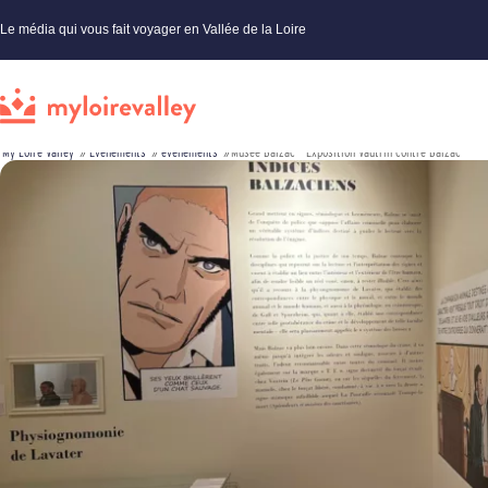
Le média qui vous fait voyager en Vallée de la Loire
My Loire Valley
»
Évènements
»
événements
»
Musée Balzac – Exposition Vautrin contre Balzac