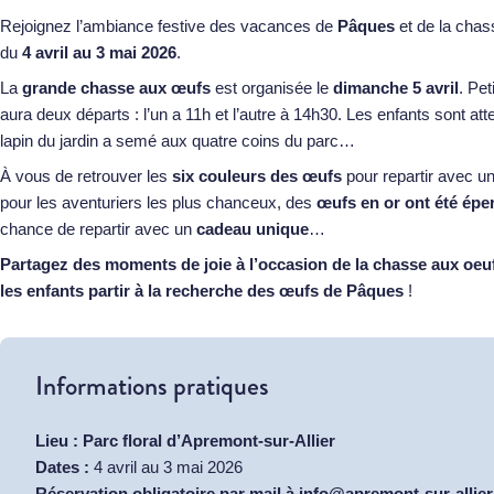
Rejoignez l’ambiance festive des vacances de
Pâques
et de la chas
du
4 avril au 3 mai 2026
.
La
grande chasse aux œufs
est organisée le
dimanche 5 avril
. Pet
aura deux départs : l’un a 11h et l’autre à 14h30. Les enfants sont a
lapin du jardin a semé aux quatre coins du parc…
À vous de retrouver les
six couleurs des œufs
pour repartir avec un
pour les aventuriers les plus chanceux, des
œufs en or ont été ép
chance de repartir avec un
cadeau unique
…
Partagez des moments de joie à l’occasion de la chasse aux oeuf
les enfants partir à la recherche des œufs de Pâques
!
Informations pratiques
Lieu :
Parc floral d’Apremont-sur-Allier
Dates :
4 avril au 3 mai 2026
Réservation obligatoire par mail à info@apremont-sur-allie