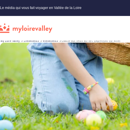
Le média qui vous fait voyager en Vallée de la Loire
My Loire Valley
»
Évènements
»
événements
»
Chasse aux oeufs au Parc d’Apremont-sur-Allier