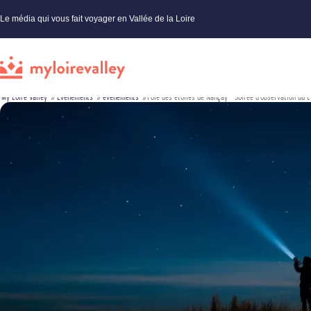
Le média qui vous fait voyager en Vallée de la Loire
My Loire Valley
»
Évènements
»
événements
»
Pôle des étoiles de Nançay – Soirée d’observation du c