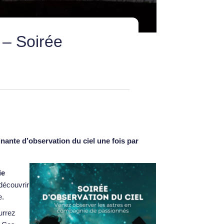
 – Soirée
nante d’observation du ciel une fois par
ie
découvrir
e.
urrez