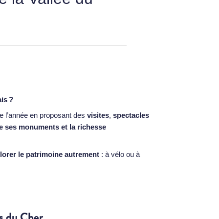
ais ?
te l’année en proposant des
visites
,
spectacles
de ses monuments et la richesse
lorer le patrimoine autrement
: à vélo ou à
es du Cher