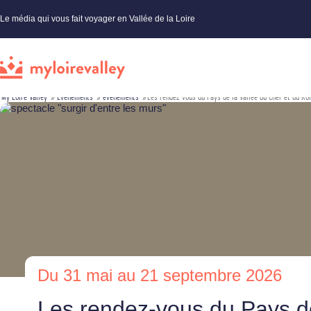
Le média qui vous fait voyager en Vallée de la Loire
My Loire Valley
»
Évènements
»
événements
»
Les rendez-vous du Pays de la Vallée du Cher et du R
Du 31 mai au 21 septembre 2026
Les rendez-vous du Pays de