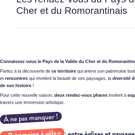
Cher et du Romorantinais
Connaissez-vous le Pays de la Vallée du
Cher
et du Romorantin
Partez à la découverte de
ce territoire
qui anime son patrimoine tou
et
rencontres
qui révèlent la beauté de ses paysages, la
diversité 
de son histoire
!
Pour cette nouvelle saison,
deux rendez-vous phares
invitent à
exp
travers une immersion artistique.
À ne pas manquer !
« Patrimoine à vélo »
: entre églises et paysag