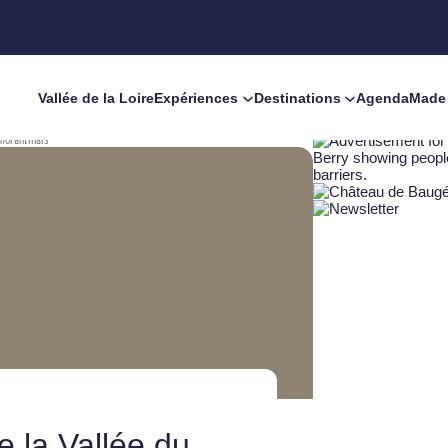
Vallée de la Loire
Expériences
Destinations
Agenda
Made 
omorantinais
 la Vallée du