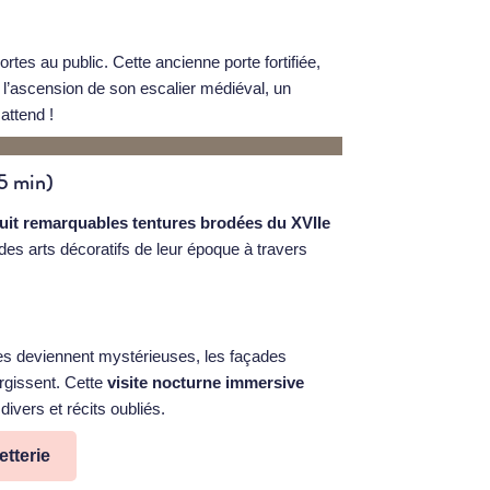
tes au public. Cette ancienne porte fortifiée,
rès l’ascension de son escalier médiéval, un
attend !
45 min)
uit remarquables tentures brodées du XVIIe
des arts décoratifs de leur époque à travers
es deviennent mystérieuses, les façades
rgissent. Cette
visite nocturne immersive
ivers et récits oubliés.
etterie