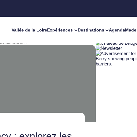
Vallée de la Loire
Expériences
Destinations
Agenda
Made 
’une cité médiévale !
cy : explorez les