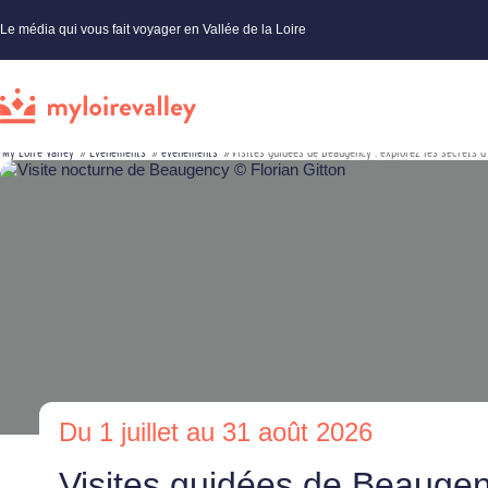
Le média qui vous fait voyager en Vallée de la Loire
My Loire Valley
»
Évènements
»
événements
»
Visites guidées de Beaugency : explorez les secrets d
Du 1 juillet au 31 août 2026
Visites guidées de Beaugen