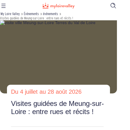
Ouvrir
la
My Loire Valley
»
Évènements
»
événements
»
barre
Visites guidées de Meung-sur-Loire : entre rues et récits !
de
recherch
Du 4 juillet au 28 août 2026
Visites guidées de Meung-sur-
Loire : entre rues et récits !