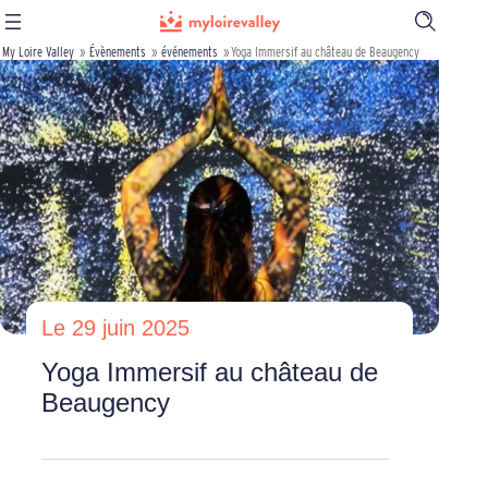
Ouvrir
la
My Loire Valley
»
Évènements
»
événements
»
Yoga Immersif au château de Beaugency
barre
de
recherch
Le 29 juin 2025
Yoga Immersif au château de
Beaugency