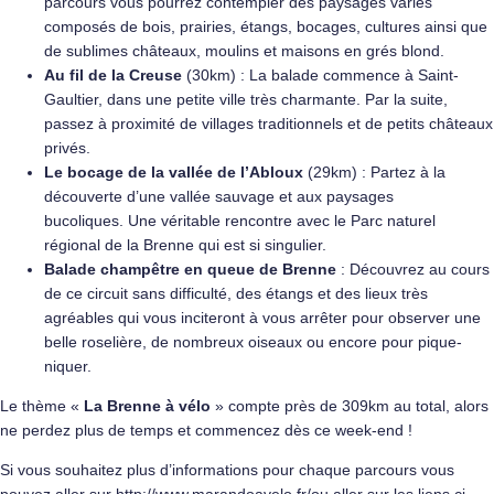
parcours vous pourrez contempler des paysages variés
composés de bois, prairies, étangs, bocages, cultures ainsi que
de sublimes châteaux, moulins et maisons en grés blond.
Au fil de la Creuse
(30km) : La balade commence à Saint-
Gaultier, dans une petite ville très charmante. Par la suite,
passez à proximité de villages traditionnels et de petits châteaux
privés.
Le bocage de la vallée de l’Abloux
(29km) : Partez à la
découverte d’une vallée sauvage et aux paysages
bucoliques. Une véritable rencontre avec le Parc naturel
régional de la Brenne qui est si singulier.
Balade champêtre en queue de Brenne
: Découvrez au cours
de ce circuit sans difficulté, des étangs et des lieux très
agréables qui vous inciteront à vous arrêter pour observer une
belle roselière, de nombreux oiseaux ou encore pour pique-
niquer.
Le thème «
La Brenne à vélo
» compte près de 309km au total, alors
ne perdez plus de temps et commencez dès ce week-end !
Si vous souhaitez plus d’informations pour chaque parcours vous
pouvez aller sur
http://www.marandoavelo.fr/
ou aller sur les liens ci-