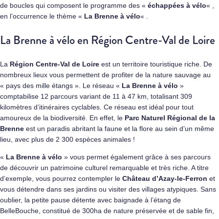
de boucles qui composent le programme des «
échappées à vélo
« ,
en l’occurrence le thème «
La Brenne à vélo
« .
La Brenne à vélo en Région Centre-Val de Loire
La
Région Centre-Val de Loire
est un territoire touristique riche. De
nombreux lieux vous permettent de profiter de la nature sauvage au
« pays des mille étangs ». Le réseau «
La Brenne à vélo
»
comptabilise 12 parcours variant de 11 à 47 km, totalisant 309
kilomètres d’itinéraires cyclables. Ce réseau est idéal pour tout
amoureux de la biodiversité. En effet, le
Parc Naturel Régional de la
Brenne
est un paradis abritant la faune et la flore au sein d’un même
lieu, avec plus de 2 300 espèces animales !
«
La Brenne à vélo
» vous permet également grâce à ses parcours
de découvrir un patrimoine culturel remarquable et très riche. A titre
d’exemple, vous pourrez contempler le
Château d’Azay-le-Ferron
et
vous détendre dans ses jardins ou visiter des villages atypiques. Sans
oublier, la petite pause détente avec baignade à l’étang de
BelleBouche, constitué de 300ha de nature préservée et de sable fin,