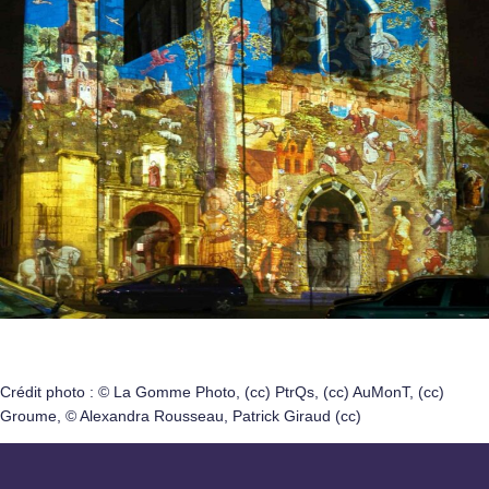
Crédit photo : © La Gomme Photo, (cc) PtrQs, (cc) AuMonT, (cc)
Groume, © Alexandra Rousseau, Patrick Giraud (cc)