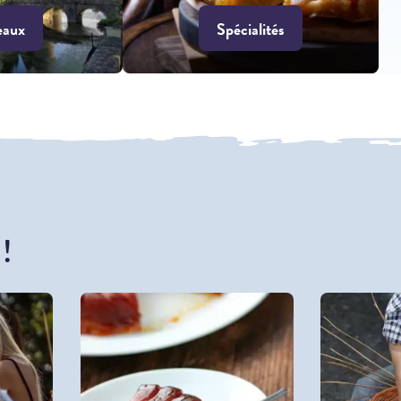
eaux
Spécialités
 !