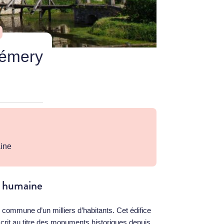
hémery
aine
e humaine
e commune d’un milliers d’habitants. Cet édifice
nscrit au titre des monuments historiques depuis