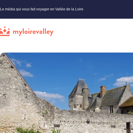
Le média qui vous fait voyager en Vallée de la Loire
My Loire Valley
»
Loir-et-Cher
»
Châteaux
»
Château de Chémery