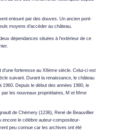
ment entouré par des douves. Un ancien pont-
x seuls moyens d’accéder au château.
 deux dépendances situées à l’extérieur de ce
ier.
 d’une forteresse au XIIème siècle. Celui-ci est
iècle suivant. Durant la renaissance, le château
à 1960. Depuis le début des années 1980, le
 par les nouveaux propriétaires, M et Mme
gnault de Chémery (1236), René de Beauvillier
u encore le célèbre auteur-compositeur-
vement peu connue car les archives ont été