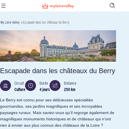
Ouvrir
la
barre
de
My Loire Valley
»
Escapade dans les châteaux du Berry
recherch
Escapade dans les châteaux du Berry
Circuit
Durée
Distance
Culture
4 jours
250 km
Le Berry est connu pour ses délicieuses spécialités
gourmandes, ses jardins magnifiques et ses incroyables
paysages ruraux. Mais saviez-vous qu’il regorge également de
magnifiques monuments historiques et de châteaux qui n’ont
rien à envier aux plus connus des châteaux de la Loire ?