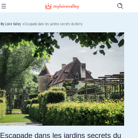
Ouvrir
la
barre
de
My Loire Valley
»
Escapade dans les jardins secrets du Berry
recherch
Escapade dans les jardins secrets du